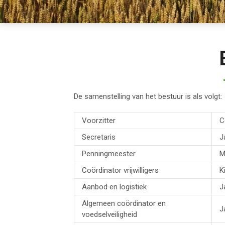
De samenstelling van het bestuur is als volgt:
Voorzitter
C
Secretaris
J
Penningmeester
M
Coördinator vrijwilligers
K
Aanbod en logistiek
J
Algemeen coördinator en
J
voedselveiligheid