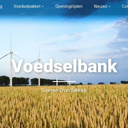
ng
Voedselpakket
Openingstijden
Nieuws
Co
Voedselbank
Goeree-Overflakkee